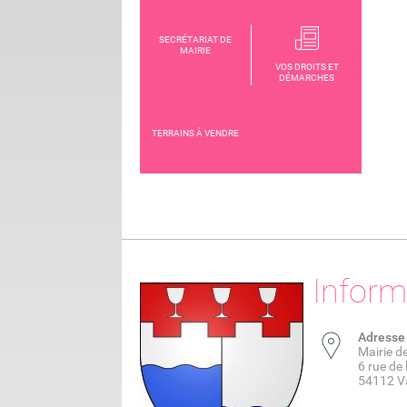
SECRÉTARIAT DE
MAIRIE
VOS DROITS ET
DÉMARCHES
TERRAINS À VENDRE
Inform
Adresse
Mairie d
6 rue de 
54112 Va