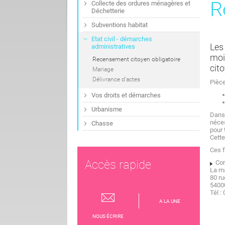
R
Collecte des ordures ménagères et
Déchetterie
Subventions habitat
Etat civil - démarches
Les
administratives
mois
Recensement citoyen obligatoire
cito
Mariage
Délivrance d'actes
Pièce
Vos droits et démarches
Urbanisme
Dans 
néces
Chasse
pour 
Cette
Ces f
Accès rapide
Com
La ma
80 ru
5400
Tél :
A LA UNE
NOUS ÉCRIRE