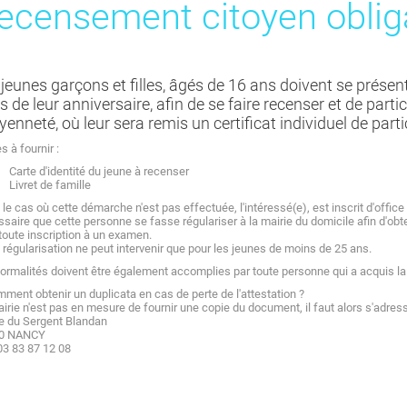
ecensement citoyen oblig
 jeunes garçons et filles, âgés de 16 ans doivent se présent
 de leur anniversaire, afin de se faire recenser et de parti
yenneté, où leur sera remis un certificat individuel de parti
s à fournir :
Carte d'identité du jeune à recenser
Livret de famille
le cas où cette démarche n'est pas effectuée, l'intéressé(e), est inscrit d'office
saire que cette personne se fasse régulariser à la mairie du domicile afin d'ob
toute inscription à un examen.
 régularisation ne peut intervenir que pour les jeunes de moins de 25 ans.
ormalités doivent être également accomplies par toute personne qui a acquis la 
ment obtenir un duplicata en cas de perte de l'attestation ?
irie n'est pas en mesure de fournir une copie du document, il faut alors s'adres
e du Sergent Blandan
0 NANCY
 03 83 87 12 08