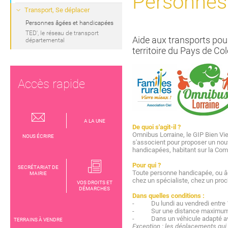
Personnes
Transport, Se déplacer
Personnes âgées et handicapées
TED', le réseau de transport
Aide aux transports pou
départemental
territoire du Pays de C
Accès rapide
A LA UNE
De quoi s'agit-il ?
Omnibus Lorraine, le GIP Bien Vi
NOUS ÉCRIRE
s'associent pour proposer un nou
handicapées, habitant sur la C
Pour qui ?
SECRÉTARIAT DE
Toute personne handicapée, ou âg
MAIRIE
chez un spécialiste, chez un proc
VOS DROITS ET
DÉMARCHES
Dans quelles conditions :
- Du lundi au vendredi entre 
- Sur une distance maximum de
- Dans un véhicule adapté avec
TERRAINS À VENDRE
Exception : les déplacements qui