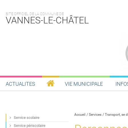
SITE OFFICIEL DE LA COMMUNE DE
VANNES-LE-CHÂTEL
ACTUALITES
VIE MUNICIPALE
INFO
Partager sur Facebook
Partager sur Twitt
Partager s
Par
Accueil
Services
Transport, se 
Service scolaire
Service périscolaire