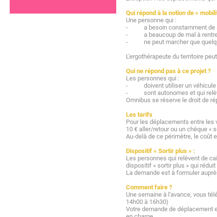
Qui répond à la notion de « mobili
Une personne qui :
- a besoin constamment de s'a
- a beaucoup de mal à rentrer da
- ne peut marcher que quelques 
L'ergothérapeute du territoire peut
Qui ne répond pas à ce projet ?
Les personnes qui :
- doivent utiliser un véhicule 
- sont autonomes et qui relèven
Omnibus se réserve le droit de r
Les tarifs
Pour les déplacements entre les vi
10 € aller/retour ou un chèque « so
Au-delà de ce périmètre, le coût e
Dispositif « Sortir plus » :
Les personnes qui relèvent de ca
dispositif « sortir plus » qui rédu
La demande est à formuler auprès
Comment faire ?
Une semaine à l'avance, vous tél
14h00 à 16h30)
Votre demande de déplacement es
en charge.