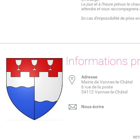
Le jour et à l'heure prévus le cha
attendra et vous raccompagnera a
En cas d'impossibilité de prise e
Informations p
Adresse
Mairie de Vannes-le-Châtel
6 rue de la poste
54112 Vannes-le-Châtel
Nous écrire
RET